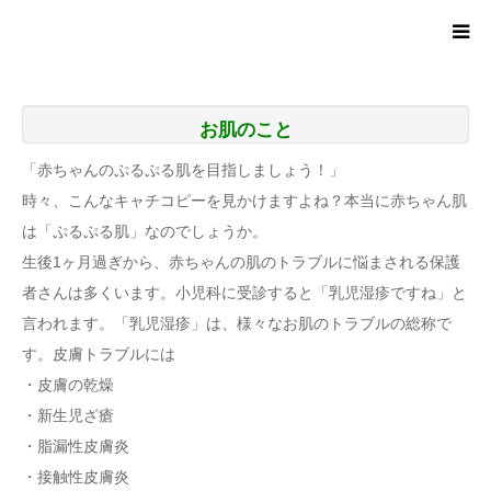
診療時間
お肌のこと
お問い合わせのお電話
「赤ちゃんのぷるぷる肌を目指しましょう！」
時々、こんなキャチコピーを見かけますよね？本当に赤ちゃん肌
健診・予防接種Web予約
は「ぷるぷる肌」なのでしょうか。
生後1ヶ月過ぎから、赤ちゃんの肌のトラブルに悩まされる保護
のま小児科だより
者さんは多くいます。小児科に受診すると「乳児湿疹ですね」と
言われます。「乳児湿疹」は、様々なお肌のトラブルの総称で
あつまれ！のまっこ
す。皮膚トラブルには
・皮膚の乾燥
アクセス
・新生児ざ瘡
・脂漏性皮膚炎
電子的診療情報連携体制整備加算について
・接触性皮膚炎