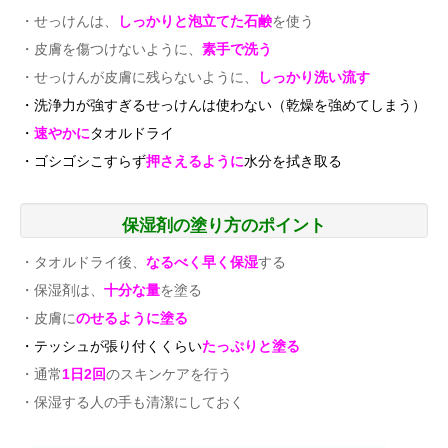
・せっけんは、
しっかりと泡立てた石鹸
を使う
・皮膚を傷つけないように、
素手で洗う
・せっけんが皮膚に残らないように、
しっかり洗い流す
・洗浄力が強すぎるせっけんは使わない（乾燥を強めてしまう）
・
速やかに
タオルドライ
・ゴシゴシこすらず
押さえるように
水分を拭き取る
保湿剤の塗り方のポイント
・タオルドライ後、
なるべく早く保湿
する
・保湿剤は、
十分な量
を塗る
・皮膚に
のせるように塗る
・テッシュが張り付くくらい
たっぷりと塗る
・通常
1日2回
のスキンケアを行う
・保湿する人の手も清潔にしておく